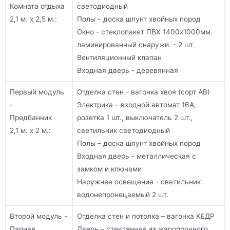
Комната отдыха
светодиодный
2,1 м. х 2,5 м.:
Полы – доска шпунт хвойных пород
Окно - стеклопакет ПВХ 1400х1000мм.
ламинированный снаружи. - 2 шт.
Вентиляционный клапан
Входная дверь - деревянная
Первый модуль
Отделка стен - вагонка хвоя (сорт АВ)
-
Электрика – входной автомат 16А,
Предбанник
розетка 1 шт., выключатель 2 шт.,
2,1 м. х 2 м.:
светильник светодиодный
Полы – доска шпунт хвойных пород
Входная дверь - металлическая с
замком и ключами
Наружнее освещение - светильник
водонепронецаемый 2 шт.
Второй модуль -
Отделка стен и потолка – вагонка КЕДР
Парная
Дверь – стеклянная из жаропрочного