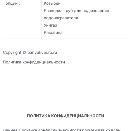
опции :
Козырек
Разводка труб для подключения
водонагревателя
Унитаз
Раковина
Copyright © banyakvadro.ru
Политика конфиденциальности
2019 — 2023. Сайт banyakvadro.ru носит исключительно
информационный характер и ни при каких условиях не
является публичной офертой. Для получения подробной
информации о стоимости материалов, пожалуйста,
обращайтесь в офис продаж.
ПОЛИТИКА КОНФИДЕНЦИАЛЬНОСТИ
Данная Политика Конфиденциальности применима ко всей