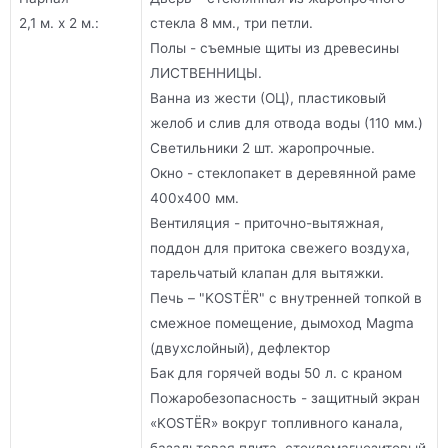
2,1 м. х 2 м.:
стекла 8 мм., три петли.
Полы - съемные щиты из древесины
ЛИСТВЕННИЦЫ.
Ванна из жести (ОЦ), пластиковый
желоб и слив для отвода воды (110 мм.)
Светильники 2 шт. жаропрочные.
Окно - стеклопакет в деревянной раме
400х400 мм.
Вентиляция - приточно-вытяжная,
поддон для притока свежего воздуха,
тарельчатый клапан для вытяжки.
Печь – "KOSTЁR" с внутренней топкой в
смежное помещение, дымоход Magma
(двухслойный), дефлектор
Бак для горячей воды 50 л. с краном
Пожаробезопасность - защитный экран
«KOSTЁR» вокруг топливного канала,
базальтовая плита, стекломагнезитовый